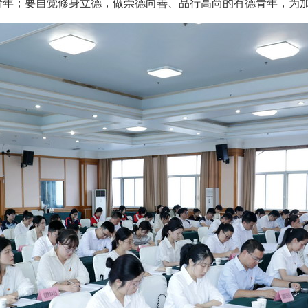
青年；要自觉修身立德，做崇德向善、品行高尚的有德青年，为