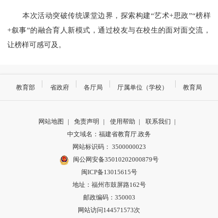
本次活动突破传统课堂边界，探索构建“艺术+思政”“榜样
+叙事”的融合育人新模式，通过校友与在校生的面对面交流，
让榜样可感可及。
教育部
省政府
各厅局
厅属单位（学校）
教育局
网站地图
|
免责声明
|
使用帮助
|
联系我们
|
中文域名：福建省教育厅.政务
网站标识码： 3500000023
闽公网安备35010202000879号
闽ICP备13015615号
地址：福州市鼓屏路162号
邮政编码：350003
网站访问144571573次