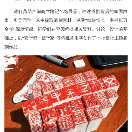
讲解员结合闽商丝路记忆馆展品，讲述侨批背后的家国故
事，引导同学们从中提取篆刻素材，感受“纸短情长、家书抵万
金”的深厚情感。同学们在查阅侨批相关资料、讨论、设计的基
础上，以“安”“归”“信”“家”等侨批常用字创作了一批侨批主题篆
刻作品。