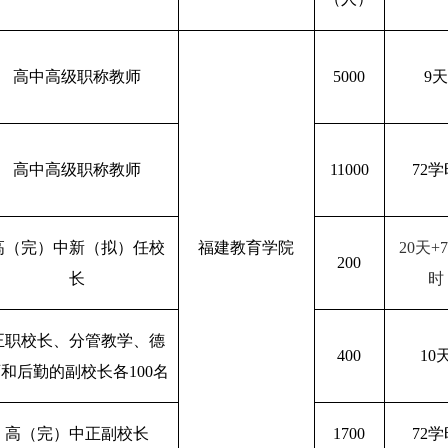
高中高级职称教师
5000
9
天
高中高级职称教师
11000
72
学
高（完）中新（拟）任校
福建教育学院
20
天
+7
200
长
时
正职校长、分管教学、德
400
10
育和后勤的副校长各
100
名
高（完）中正副校长
1700
72
学