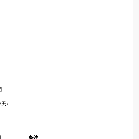
月
5
天
)
间
备注