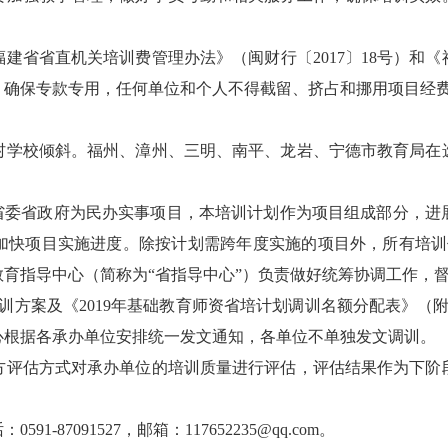
省省直机关培训费管理办法》（闽财行〔2017〕18号）和《
执行，确保专款专用，任何单位和个人不得截留、挤占和挪用项目经
学校倾斜。福州、漳州、三明、南平、龙岩、宁德市教育局在选
年省委省政府为民办实事项目，本培训计划作为项目组成部分，进
快项目实施进度。除按计划需跨年度实施的项目外，所有培训任
育指导中心（简称为“省指导中心”）负责做好统筹协调工作，
培训方案及《2019年基础教育师资省培计划调训名额分配表》（
心根据各承办单位安排统一发文通知，各单位不单独发文调训。
评估方式对承办单位的培训质量进行评估，评估结果作为下阶段
7091527，邮箱：117652235@qq.com。