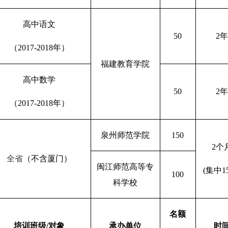
高中语文
50
2
年
（
2017-2018
年）
福建教育学院
高中数学
50
2
年
（
2017-2018
年）
泉州师范学院
150
2
个
全省
（不含厦门）
闽江师范高等专
(
集中
1
100
科学校
名额
培训班级
/
对象
承办单位
时