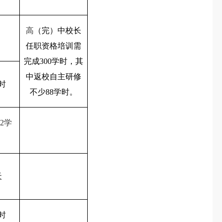
高
（完）中校长
任职资格培训需
完成
300
学时，其
中返校自主研修
时
不少
88
学时。
2
学
天
时