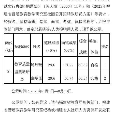
试暂行办法>的通知》（闽人发〔2006〕11号）和《2025年福
建省普通教育教学研究室校园公开招聘教研员方案》等要求，
经报名、资格审查、笔试、面试、考核、体检等程序，并报主
管部门同意，确定邱辰琰等2人为拟聘用人员，现予以公示。
综合
考核、
岗位
笔试成绩
面试成绩
招聘岗位
姓名
排名
代码
（40%）
（60%）
成绩
体检
教育质量
邱辰琰
29.6
51.22
80.82
合格
1
01
监测教研
章曼露
29.6
50.74
80.34
合格
2
员
公示时间：2025年8月5日—8月13日。
公示期间，如有异议，请与福建省教育厅相关部门、福建
省普通教育教学研究室纪检或福建省人社厅人力资源开发处联