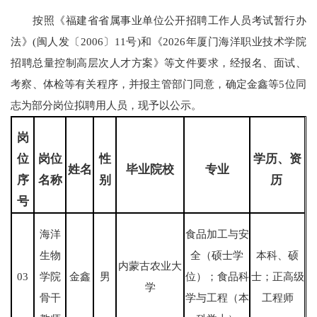
按照《福建省省属事业单位公开招聘工作人员考试暂行办
法》(闽人发〔2006〕11号)和《2026年厦门海洋职业技术学院
招聘总量控制高层次人才方案》等文件要求，经报名、面试、
考察、体检等有关程序，并报主管部门同意，确定金鑫等5位同
志为部分岗位拟聘用人员，现予以公示。
岗
位
岗位
性
学历、资
姓名
毕业院校
专业
序
名称
别
历
号
海洋
食品加工与安
生物
全（硕士学
本科、硕
内蒙古农业大
03
学院
金鑫
男
位）；食品科
士；正高级
学
骨干
学与工程（本
工程师