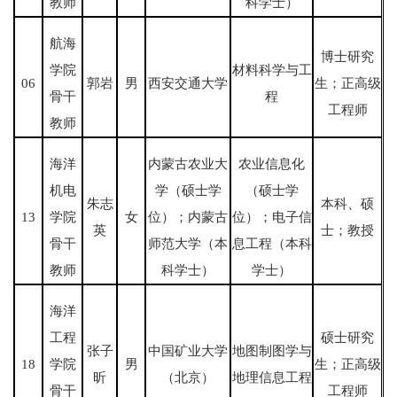
教师
科学士）
航海
博士研究
学院
材料科学与工
06
郭岩
男
西安交通大学
生；正高级
骨干
程
工程师
教师
海洋
内蒙古农业大
农业信息化
机电
学（硕士学
（硕士学
朱志
本科、硕
13
学院
女
位）；内蒙古
位）；电子信
英
士；教授
骨干
师范大学（本
息工程（本科
教师
科学士）
学士）
海洋
工程
硕士研究
张子
中国矿业大学
地图制图学与
18
学院
男
生；正高级
昕
（北京）
地理信息工程
骨干
工程师