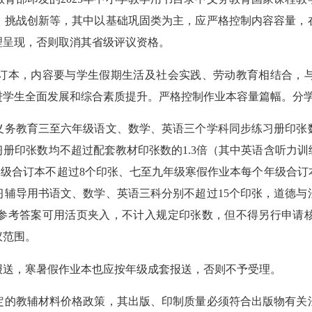
、挑战创新等，其中以基础巩固类为主，应严格控制内容容量，
理呈现，否则取消其省级评议资格。
本，内容要与学生假期生活及社会实践、劳动教育相结合，与
进学生全面发展和综合素质提升。严格控制作业本容量篇幅。分
务教育三至六年级语文、数学、英语三个学科同步练习册印张数
册印张数均不超过配套教材印张数的1.3倍（其中英语含听力
个年级合订本不超过8个印张、七至九年级寒假作业本每个年级合订
习辅导用书语文、数学、英语三科分别不超过15个印张，道德与
参考答案可用活页夹入，不计入规定印张数，但不得另行申请
议范围。
送，寒暑假作业本也应按年级成套报送，否则不予受理。
的教辅材料价格政策，其出版、印制质量必须符合出版物有关法