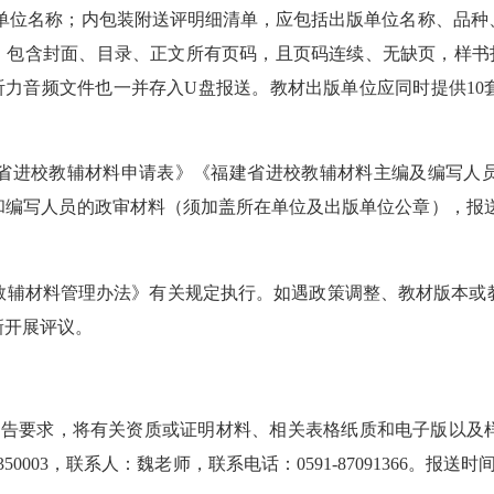
版单位名称；内包装附送评明细清单，应包括出版单位名称、品种
，包含封面、目录、正文所有页码，且页码连续、无缺页，样书扫
听力音频文件也一并存入U盘报送。教材出版单位应同时提供1
进校教辅材料申请表》《福建省进校教辅材料主编及编写人员
和编写人员的政审材料（须加盖所在单位及出版单位公章），报送
辅材料管理办法》有关规定执行。如遇政策调整、教材版本或教
新开展评议。
本通告要求，将有关资质或证明材料、相关表格纸质和电子版以及
3，联系人：魏老师，联系电话：0591-87091366。报送时间为5月11