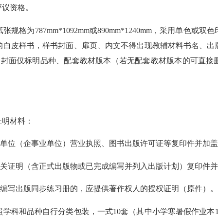
评议资格。
为787mm*1092mm或890mm*1240mm，采用单色或
型的白皮样书，样书封面、扉页、内文不得出现教辅材料书名、出
等，封面仅标明品种、配套教材版本（若无配套教材版本的可直接
明材料：
单位（企事业单位）营业执照、图书出版许可证等复印件并加盖
关证明（含正式出版物或已完成编写并列入出版计划）复印件并
编写出版同步练习册的，应提供著作权人的授权证明（原件）
科和品种自行分类包装，一式10套（其中小学寒暑假作业本15