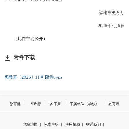
福建省教育厅
2026年5月5日
（此件主动公开）
附件下载
闽教基〔2026〕11号 附件.wps
教育部
省政府
各厅局
厅属单位（学校）
教育局
网站地图
|
免责声明
|
使用帮助
|
联系我们
|