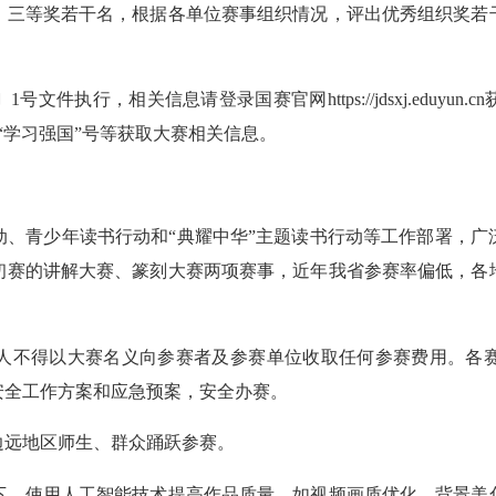
三等奖若干名，根据各单位赛事组织情况，评出优秀组织奖若干
件执行，相关信息请登录国赛官网https://jdsxj.eduyu
文字“学习强国”号等获取大赛相关信息。
青少年读书行动和“典耀中华”主题读书行动等工作部署，广
初赛的讲解大赛、篆刻大赛两项赛事，近年我省参赛率偏低，各
不得以大赛名义向参赛者及参赛单位收取任何参赛费用。各赛
安全工作方案和应急预案，安全办赛。
远地区师生、群众踊跃参赛。
，使用人工智能技术提高作品质量，如视频画质优化、背景美化