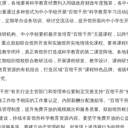
支撑，各地要将科学教育经费列入同级政府财政年度预算，各中小
力量通过多种形式为中小学校开展“百馆千所”科学教育学习活动
度，定期举办业务培训、研讨交流活动，提升馆所面向中小学生
机构、中小学校要积极开发培育“百馆千所”主题课程，以跨
系，重点鼓励联合馆所开发和实施馆所实地情境化课程。要将课程
教学闭环，真正将馆所打造成科学教育的第二课堂阵地。各地要
定期组织馆校联合教研活动，开展课程研发、教学设计、课例研
育资源的有机组合，打造区域“百馆千所”课程特色品牌。省级
研究。
所”有关行业主管部门和管理单位要制定完善支持“百馆千所”
放工作给予相应的工作量认定、内部薪酬分配激励等。“百馆千所
场管理制度，提升免费开放的规模频次和服务质量。鼓励馆所根
建设，持续丰富馆所科学教育资源内容。要坚守免费开放的公
训服务等。要建立动态管理机制，对发现上述违规行为的馆所，