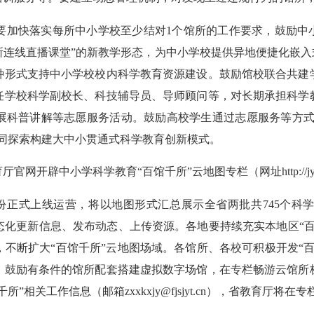
快落实每所中小学校至少结对1个馆所的工作要求，鼓励中小
所连线直播课堂”的新教学形态，为中小学校提供异地便捷化嵌入
种形式支持中小学校校内科学教育资源建设。鼓励馆校联合共建
任学校科学副校长、科技辅导员、导师顾问等，对长期承担科学
展科普讲解等志愿服务活动。鼓励高校学生通过志愿服务等方式参
同探索构建大中小贯通式科学教育创新模式。
小学科学教育“百馆千所”云地图专栏（网址http://jyt.fuj
sydt/），预计10月份正式上线运营，将以地图形式汇总展示全省两批共
态化更新信息、发布动态、上传资源。各地要持续充实本地区“百
不断扩大“百馆千所”云地图场域。各馆所、各校可积极开发“
。鼓励有条件的馆所配套搭建虚拟数字场馆，在专栏畅游云馆所
相关工作信息（邮箱zxxkxjy@fjsjyt.cn），省教育厅