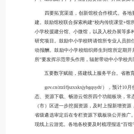
四要拓宽渠道，创新馆校合作模式。各地要加
建。鼓励馆校联合探索构建“校内传统课堂+馆
小学校援建分馆、小微馆，以及入校办展等多
研究项目。鼓励中小学校聘请馆所专业人员担
动报酬。鼓励中小学校组织师生到馆所定期开
所”要发挥示范带头作用，辐射带动中小学校共
五要数字赋能，搭建线上服务平台。省教育厅官网开辟中
gov.cn/ztzl/fjszxxkxjybgq
态、资源下载、畅游云馆所四个功能板块，常
（市）区进一步挖掘资源，及时上报新增资源，
省级遴选审定后在专栏资源下载板块公开推广
现线上云游览。各地各校要及时梳理报送“百馆千所”