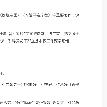
《摆脱贫困》《习近平在宁德》等重要著作，深
。
开展“晋江经验”专家进课堂
、
进讲堂
，把党政干
微课
，引导党员干部立足本职工作深学细悟
。
提升。
，引导领导干部挖掘好、守护好、传承好习近平
开承诺、
“数字助农”“智护银龄”等举措，引导
教