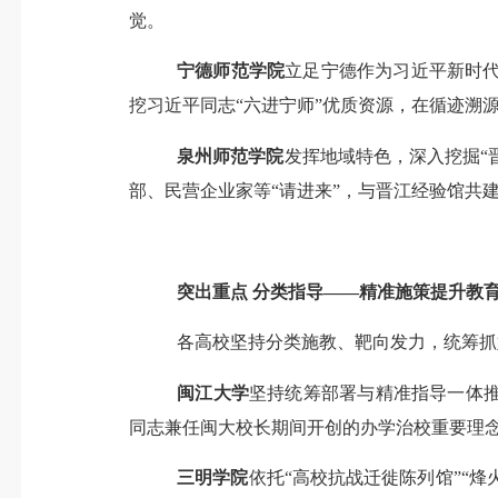
觉。
宁德师范学院
立足宁德作为习近平新时
挖习近平同志
“六进宁师”优质资源，在循迹溯
泉州师范学院
发挥地域特色，深入挖掘
“
部、民营企业家等
“请
进来
”
，
与晋江经验馆共
突出重点
分类指导
——精准施策提升教
各高校坚持
分
类施教、靶向发力，统筹抓
闽江大学
坚持统筹部署与精准指导一体
同志兼任闽大校长期间开创的办学治校重要理念
三明学院
依托
“高校抗战迁徙陈列馆”“烽