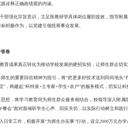
实践诠释正确政绩观
的
内涵。
干部
强化宗旨意识，
立足医教研管具体岗位履职提效
，
指导附属
目标
积极作为
，
以
党建引领统筹
事业发展
。
干答卷
教育成果真正转化为推动学校发展的硬招实招，让师生群众切实
体师生的重要回信精神为指引，将
“把更多好技术送到田间地头
院”，构建起“科特派+土专家+学生+农户”的服务模式，切实让
展思想，将学习教育同为师生群众服务相结合，校领导深入附属
长午餐会”面对面倾听学生心声、回应关切，以实际行动树立和践
入日常工作，
积极开展
“为师生办实事”行动
，
设立
2000万元