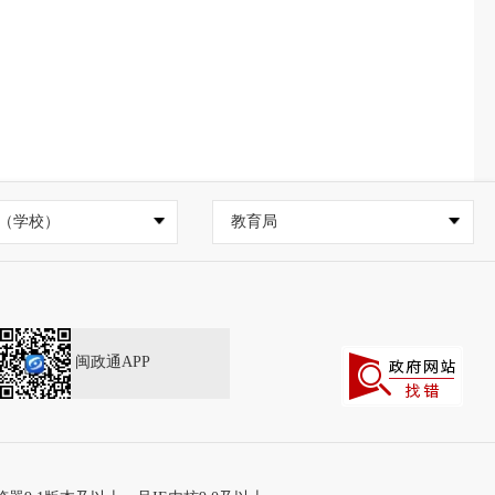
（学校）
教育局
闽政通APP