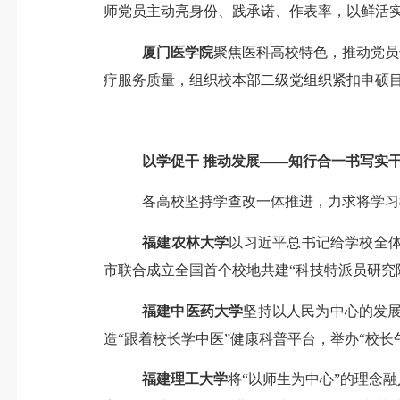
师
党员主动亮身份、践承诺、作表率，以鲜活
厦门医学院
聚焦医科高校特色，
推动党员
疗服务质量
，
组织校本部二级党组织紧扣申硕
以学促干
推动发展
——知行合一书写实
各高校坚持学查改一体推进，
力求将
学习
福建农林大学
以习近平总书记给学校全
市联合成立全国首个校地共建“科技特派员研究
福建中医药大学
坚持以人民为中心的发
造
“跟着校长学中医”健康科普平台，举办“校
福建理工大学
将
“以师生为中心”的
理念
融