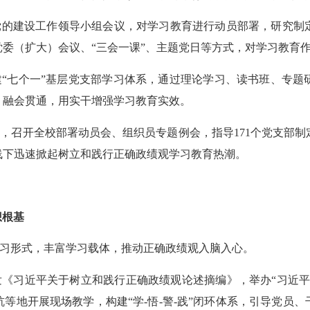
党的建设工作领导小组会议，
对
学习教育
进行
动员部署，
研究制
党委（扩大）会议、
“三会一课”、主题党日等方式，对学习教育
建
“七个一”基层党支部学习体系，通过理论学习、读书班、专题
、融会贯通，用实干增强学习教育实效。
案，
召开全校部署动员会、组织员专题例会，
指导
171个党支部
线下
迅速掀起树立和践行正确政绩观学习教育热潮。
想根基
习形式，丰富学习载体，推动正确政绩观入脑入心。
发《习近平关于树立和践行正确政绩观论述摘编》，举办
“习近
杭等地
开展现场教学
，构建
“学
-
悟
-
警
-
践
”闭环体系，引导
党员、