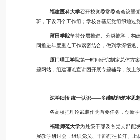
福建医科大学
召开校党委常委会会议暨
班，下设四个工作组
；
学校各基层党组织通过
莆田学院
坚持分层推进、
分
类施学，构
同推进年度重点工作紧密结合，做到学深悟透
厦门理工学院
第一时间研究制定总体方
题网站
，
组建理论宣讲团开展专题辅导，
线上
深学细悟
统一认识
——多维赋能筑牢思
各高校把理论武装作为首要任务，创新学
福建师范大学
为处级干部及各党支部配
展教学研讨会，组织党员、干部前往长汀、上