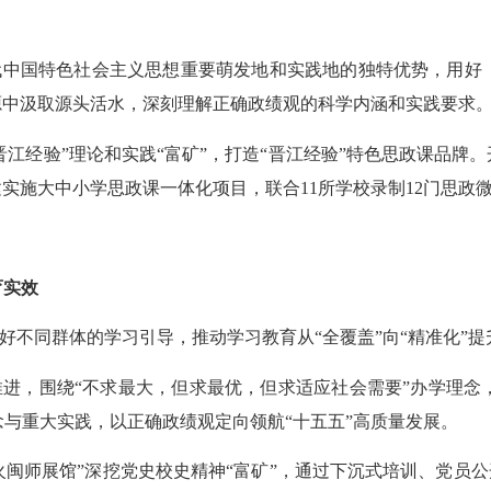
代中国特色社会主义思想重要萌发地和实践地的独特优势，用好
源中汲取源头活水，深刻理解正确政绩观的科学内涵和实践要求
晋江经验”理论和实践“富矿”，打造“晋江经验”特色思政课品牌。
建实施大中小学思政课一体化项目，联合
11所学校录制12门思政
育实效
好不同群体的学习引导
，
推动学习教育从
“全覆盖”向“精准化”
推进，围绕
“不求最大，但求最优，但求适应社会需要”办学理念
与重大实践，以正确政绩观定向领航“十五五”高质量发展
。
火闽师展馆”深挖党史校史精神
“
富矿
”
，通过下沉式培训、党员公