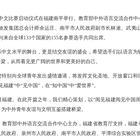
生中文比赛启动仪式在福建南平举行。教育部中外语言交流合作中
发集团总会计师余运庄、南平市人民政府副市长林湫、武夷山市人民
来自全球133个国家的155名参赛选手共同出席。
中文水平的舞台，更是结交友谊的盛会，希望选手们以语言为
桥梁，从而看见更广阔的世界和更美好的自己。
特别向全球青年发出盛情邀请，将发挥文化圣地、开放窗口和
建”中“见中国”，在“知中国”中“爱世界”。
福建。在此开篇之年，我们精心策划，以“阅见福建阅见中国阅见
，为中外青年友谊与文明互鉴搭建桥梁。
教育部中外语言交流合作中心主办，福建省教育厅支持，福建省
人民政府、泉州市人民政府、南平市人民政府、平潭综合实验区