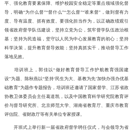
平、强化教育要素保障、维护校园安全稳定等重点领域强化督
导，明确“为什么督”“督什么”“怎么督”“谁来督”，做到督有力
度、导有温度、抓有效度。要强化担当作为，以正确政绩观引
领省政府督学队伍建设，坚持立党为公，筑牢督学队伍政治根
基；坚持为民造福，坚守以人民为中心发展教育的初心；坚持
科学决策，提升教育督导效能；坚持真抓实干，推动督导工作
落地见效。
培训班上，郭佳以“做好教育督导工作护航教育强国建
设”为题、陈秋燕以“坚持‘民生为大、基教为先’加快办强办优基
础教育”为题作专题报告，培训班还邀请了国家督学、江苏省政
协教卫体委员会主任葛道凯，以及中国教育科学研究院教育评
价与督导研究所、北京师范大学、湖南省教育厅、重庆市教育
评估院、省财政厅等有关单位专家授课。
开班式上举行新一届省政府督学聘任仪式，与会领导为省