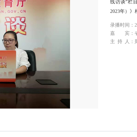
线访谈”栏
2023年
录播时间：20
嘉 宾：省
主 持 人：