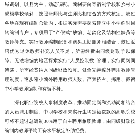
域调剂、以县为主，动态调配。编制要向寄宿制学校和乡村小
规模学校倾斜，按照班师比与生师比相结合的方式核定。鼓励
各地在现有编制总量内，根据实际需要探索建立中小学临时周
转编制专户，专项用于“产假式”缺编、老龄化及结构性缺员等
教师补充。实行教师编制配备和购买工勤服务相结合，鼓励返
聘优秀退休教师补充人员不足，所需经费由同级财政予以保
障。无法增编的地区探索实行“人员控制数”管理，实行同岗同
待遇，所需经费纳入同级财政预算。健全完善编外聘用教师管
理制度，逐步缩小编外聘用教师人数。严禁挤占、挪用、截留
中小学教师编制和有编不补。
深化职业院校人事制度改革，推动固定岗和流动岗相结合
的人员聘用制度。中职学校和未实行生均定额拨款的高职院校
可将不超过总编制30%用于自主聘用兼职教师，由同级财政按
编制内教师平均工资水平核定补助经费。