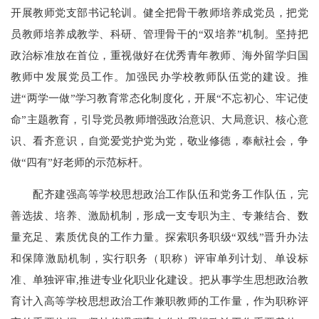
开展教师党支部书记轮训。健全把骨干教师培养成党员，把党
员教师培养成教学、科研、管理骨干的“双培养”机制。坚持把
政治标准放在首位，重视做好在优秀青年教师、海外留学归国
教师中发展党员工作。加强民办学校教师队伍党的建设。推
进“两学一做”学习教育常态化制度化，开展“不忘初心、牢记使
命”主题教育，引导党员教师增强政治意识、大局意识、核心意
识、看齐意识，自觉爱党护党为党，敬业修德，奉献社会，争
做“四有”好老师的示范标杆。
配齐建强高等学校思想政治工作队伍和党务工作队伍，完
善选拔、培养、激励机制，形成一支专职为主、专兼结合、数
量充足、素质优良的工作力量。探索职务职级“双线”晋升办法
和保障激励机制，实行职务（职称）评审单列计划、单设标
准、单独评审,推进专业化职业化建设。把从事学生思想政治教
育计入高等学校思想政治工作兼职教师的工作量，作为职称评