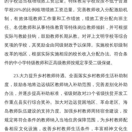
的学校适当核增绩效工资总量。特殊教育学校应按不低于普通
学校20%的比例核增绩效工资总量。完善教师收入分配激励机
制，有效体现教师工作量和工作绩效，绩效工资分配向班主
任、名优教师和从事特殊教育等特殊岗位教师倾斜，并可根据
实际与教龄挂钩，鼓励教师长期从教。对评上文明学校等综合
奖项的学校，其奖励金由同级财政予以保障。实施校长职级制
改革的地区，根据实际实施相应的校长收入分配办法。符合条
件的中小学特级教师和正高级教师按规定享受二级保健。
23.大力提升乡村教师待遇。全面落实乡村教师生活补助制
度，鼓励各地将边远镇区教师纳入补助范围，完善差别化补助
办法，并逐步提高补助标准，省级财政对23个省级扶贫开发工
作重点县实行综合奖补。加大对边远贫困地区、革命老区、海
岛教师队伍建设的支持力度。加强乡村教师周转宿舍建设，按
规定将符合条件的教师纳入当地住房保障范围，为乡村教师配
备相应文化设施，改善乡村教师生活条件，丰富精神文化生