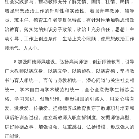
社会实践参与，推动教师充分了解党情、国情、社情、民情，
增强思想政治工作的针对性和实效性。着眼青年教师、辅导
员、班主任、德育工作者等群体特点，有针对性地加强思想政
治教育。落实党的知识分子政策，政治上充分信任，思想上主
动引导，工作上创造条件，生活上关心照顾，使思想政治工作
接地气、入人心。
8.加强师德师风建设。弘扬高尚师德，创新师德教育，引导
广大教师以德立身、以德立学、以德施教、以德育德，坚持教
书与育人相统一、言传与身教相统一、潜心问道与关注社会相
统一、学术自由与学术规范相统一，全心全意做学生锤炼品
格、学习知识、创新思维、奉献祖国的引路人，用爱心培育
爱、激发爱、传播爱。把师德养成教育贯穿于教师职前培养和
职后培训全过程。建立新教师入职宣誓制度。发掘师德典型、
讲好师德故事，加强引领、注重感召、弘扬楷模，形成强大的
正能量。