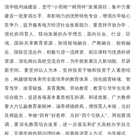
强学校内涵建设，坚守“小而精”“精而特”发展路径，集中力量
建设一批拿得出手、有影响力的优势特色专业，增强办学核心
竞争力，提升服务地方经济社会发展能力。要坚持开放办学，
强化协同育人、联动发展的办学理念，面向社会、行业、区
域、国际共享教育资源，加强校地融合、产教融合、校校融
合、国际交流合作，积极引进一流师资、前沿课程与优质科研
资源，深化闽台高校交流合作，为学校发展注入新动能、开辟
新空间。要坚持以人为本，坚持投资于物和投资于人紧密结
合，构建德智体美劳全面培养的教育体系，强化德育铸魂、智
育笃学、体育锻炼、美育熏陶、劳动教育，教育引导学生培养
综合能力，促进各项基本素质相互协调、和谐发展。广大教师
要大力弘扬教育家精神，涵养师德师风，增强育人本领，当好
良师益友，争做“四有”好老师、当好“四个引路人”。周祖翼强
调，要深化教育综合改革，进一步落实和扩大高校办学自主
权，完善学校内部治理结构，统筹推进育人方式、办学模式、