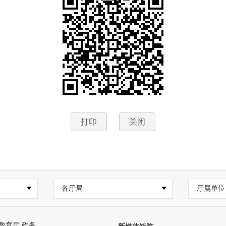
打印
关闭
各厅局
厅属单位
教育厅.政务