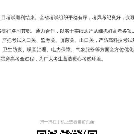
各科目考试顺利结束。全省考试组织平稳有序，考风考纪良好，实现
部门各司其职、通力合作，以实干实绩从严从细抓好高考各项工
，严把考试入口关、监考关、屏蔽关、出口关，严防高科技考试舞
、卫生防疫、噪音治理、电力保障、气象服务等方面全方位优化综
怀贯穿高考全过程，为广大考生营造暖心考试环境。
扫一扫在手机上查看当前页面