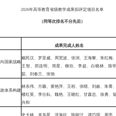
2026年高等教育省级教学成果拟评定项目名单
（同等次排名不分先后）
成果完成人姓名
戴民汉、罗亚威、周宽波、张润、王海黎、朱红梅
面向国家战略
王智、郑连明、简星、柳欣、李超、白晓林、陈
茹、刘春兰、张弛
林东伟、方颖、黄艳萍、王程、张晴、刘赦、朱菁
思政体系构建
楼红英、李仕耘、魏艳、王晓红、甘森忠、徐勇、
兴和
史大林、袁东星、洪海征、陈能汪、谭巧国、周亮