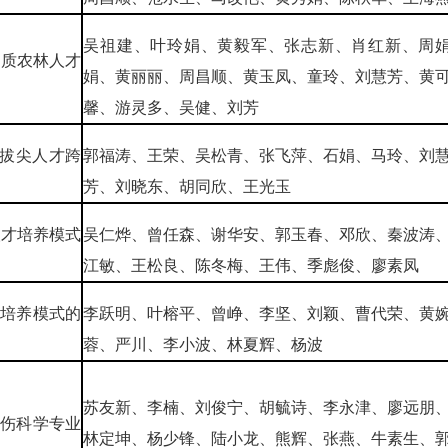
吴祖建、叶玲娟、黄毅军、张志新、肖红新、周
素质农林人才
娟、黄丽丽、周昌顺、黄玉凤、童玲、刘慧芳、黄
馨、游灵多、吴健、刘芳
业拔尖人才跨
郭福涛、王荣、吴松青、张飞萍、石娟、马玲、刘
芳、刘晓东、胡同欣、王光玉
人才培养模式
吴仁烨、曾任森、谢华安、郭玉春、邓欣、秦波涛
江敏、王松良、陈冬梅、王伟、季彪俊、廖素凤
才培养模式的
李跃明、叶榕平、曾峥、李坚、刘颖、曹代荣、黄
蓉、严川、李小波、林夏辉、杨波
苏友新、李楠、刘俊宁、胡毓诗、李永津、廖远朋
骨伤科学专业
林定坤、杨少锋、陆小龙、熊辉、张燕、牛素生、