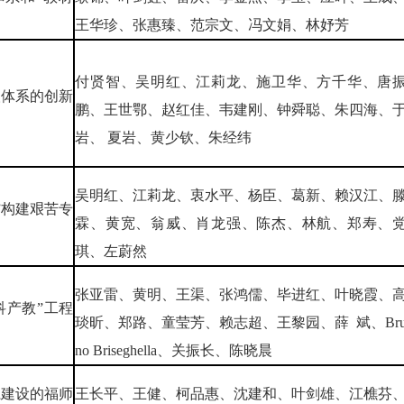
王华珍、张惠臻、范宗文、冯文娟、林妤芳
付贤智、吴明红、江莉龙、施卫华、方千华、唐
人体系的创新
鹏、王世鄂、赵红佳、韦建刚、钟舜聪、朱四海、
岩、 夏岩、黄少钦、朱经纬
吴明红、江莉龙、衷水平、杨臣、葛新、赖汉江、
”构建艰苦专
霖、黄宽、翁威、肖龙强、陈杰、林航、郑寿、
琪、左蔚然
张亚雷、黄明、王渠、张鸿儒、毕进红、叶晓霞、
科产教”工程
琰昕、郑路、童莹芳、赖志超、王黎园、薛 斌、Br
no Briseghella、关振长、陈晓晨
系建设的福师
王长平、王健、柯品惠、沈建和、叶剑雄、江樵芬