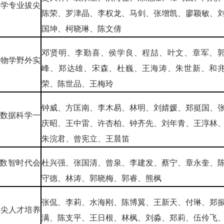
科学专业拔尖
陈荣、罗津晶、李权龙、马剑、张增凯、廖颖敏、
国坤、柯晓琳、陈文倩
邓贤明、李勤喜、侯学良、程喆、叶文、章军、
生物学野外实
峰、郑达雄、宋森、杜巍、王海涛、朱世新、和
荣、陈世品、王梅玲
钟威、方匡南、李木易、林明、刘婧媛、郑挺国、
学与数据科学一
庆昭、王中雷、许杏柏、钟齐先、刘年青、王淳林
朱浣君、曾宪立、王晨笛
：数智时代会
杜兴强、张国清、曾泉、李建发、蔡宁、章永奎、
守德、林涛、郭晓梅、郭睿、熊枫
张侃、李莉、水海刚、陈博翼、王新天、付琳、郑
拔尖人才培养
满、陈支平、王日根、林枫、刘淼、郑莉、伍伶飞