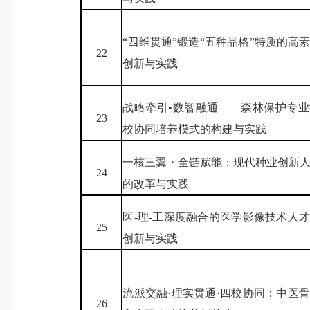
“四维贯通”锻造“五种品格”特质的高
22
创新与实践
战略牵引•数智融通——森林保护专
23
校协同培养模式的构建与实践
一核三翼・全链赋能：现代种业创新
24
的改革与实践
医-理-工深度融合的医学影像技术人
25
创新与实践
流派交融·理实贯通·四校协同：中医
26