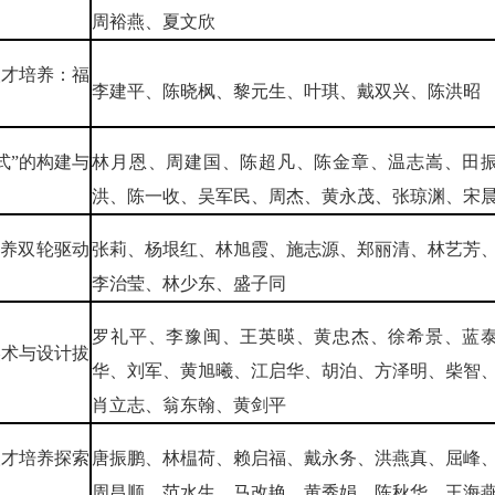
周裕燕、夏文欣
人才培养：福
李建平、陈晓枫、黎元生、叶琪、戴双兴、陈洪昭
式”的构建与
林月恩、周建国、陈超凡、陈金章、温志嵩、田
洪、陈一收、吴军民、周杰、黄永茂、张琼渊、宋
培养双轮驱动
张莉、杨垠红、林旭霞、施志源、郑丽清、林艺芳
李治莹、林少东、盛子同
罗礼平、李豫闽、王英暎、黄忠杰、徐希景、蓝
美术与设计拔
华、刘军、黄旭曦、江启华、胡泊、方泽明、柴智
肖立志、翁东翰、黄剑平
人才培养探索
唐振鹏、林榅荷、赖启福、戴永务、洪燕真、屈峰
周昌顺、范水生、马改艳、黄秀娟、陈秋华、王海