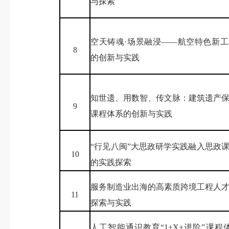
与探索
空天铸魂·场景融浸——航空特色新
8
的创新与实践
知世遗、用数智、传文脉：建筑遗产
9
课程体系的创新与实践
“行见八闽”大思政研学实践融入思政
10
的实践探索
服务制造业出海的高素质跨境工程人
11
探索与实践
人工智能通识教育“1+X+进阶”课程