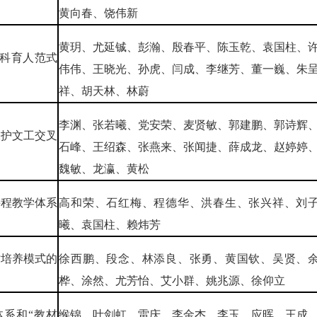
黄向春、饶伟新
黄玥、尤延铖、彭瀚、殷春平、陈玉乾、袁国柱、
工科育人范式
伟伟、王晓光、孙虎、闫成、李继芳、董一巍、朱
祥、胡天林、林蔚
李渊、张若曦、党安荣、麦贤敏、郭建鹏、郭诗辉
保护文工交叉
石峰、王绍森、张燕来、张闻捷、薛成龙、赵婷婷
魏敏、龙瀛、黄松
课程教学体系
高和荣、石红梅、程德华、洪春生、张兴祥、刘
曦、袁国柱、赖炜芳
才培养模式的
徐西鹏、段念、林添良、张勇、黄国钦、吴贤、
桦、涂然、尤芳怡、艾小群、姚兆源、徐仰立
体系和“教材
缑锦、叶剑虹、雷庆、李金杰、李玉、应晖、王成