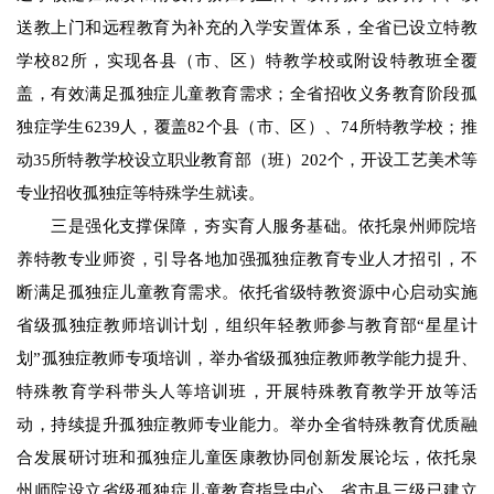
送教上门和远程教育为补充的入学安置体系，全省已设立特教
学校82所，实现各县（市、区）特教学校或附设特教班全覆
盖，有效满足孤独症儿童教育需求；全省招收义务教育阶段孤
独症学生6239人，覆盖82个县（市、区）、74所特教学校；推
动35所特教学校设立职业教育部（班）202个，开设工艺美术等
专业招收孤独症等特殊学生就读。
三是强化支撑保障，夯实育人服务基础。依托泉州师院培
养特教专业师资，引导各地加强孤独症教育专业人才招引，不
断满足孤独症儿童教育需求。依托省级特教资源中心启动实施
省级孤独症教师培训计划，组织年轻教师参与教育部“星星计
划”孤独症教师专项培训，举办省级孤独症教师教学能力提升、
特殊教育学科带头人等培训班，开展特殊教育教学开放等活
动，持续提升孤独症教师专业能力。举办全省特殊教育优质融
合发展研讨班和孤独症儿童医康教协同创新发展论坛，依托泉
州师院设立省级孤独症儿童教育指导中心，省市县三级已建立